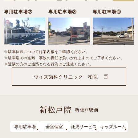
専用駐車場②
専用駐車場③
専用駐車場④
※駐車位置については案内板をご確認ください。
※駐車場での盗難、事故の責任は負いかねますのでご了承ください。
※近隣の方のご迷惑となる行為はご遠慮ください。
ウィズ歯科クリニック 柏院
新松戸院
新松戸駅前
専用駐車場
全室個室
託児サービス
キッズルーム