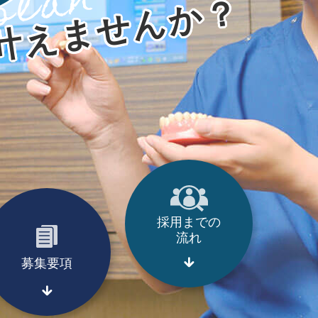
plan
？
叶えませんか
採用までの
流れ
募集要項