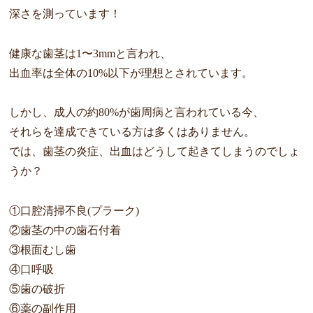
深さを測っていま
す！
健康な歯茎は1〜3mmと言われ、
出血率は全体の10%以下が理想とされています。
しかし、成人の約80%が歯周病と言われている今、
それらを達成できている方は多くはありません。
では、歯茎の炎症、出血はどうして起きてしまうのでしょ
うか？
①口腔清掃不良(プラーク)
②歯茎の中の歯石付着
③根面むし歯
④口呼吸
⑤歯の破折
⑥薬の副作用