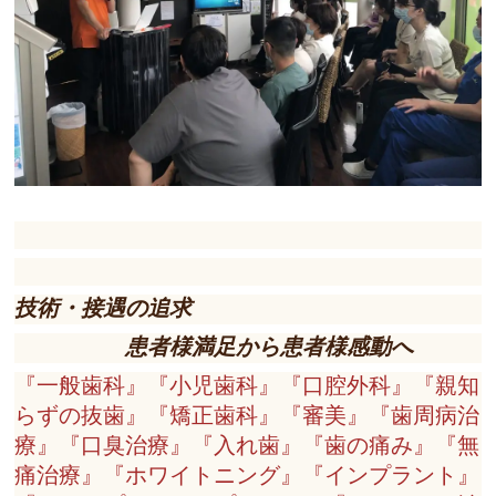
技術・接遇の追求
患者様満足から患者様感動へ
『一般歯科』『小児歯科』『口腔外科』『親知
らずの抜歯』『矯正歯科』『審美』『歯周病治
療』『口臭治療』『入れ歯』『歯の痛み』『無
痛治療』『ホワイトニング』『インプラント』