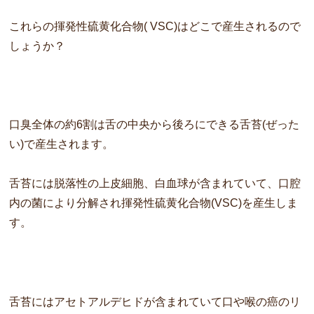
これらの
揮発性硫黄化合物
( VSC)はどこで産生されるので
しょうか？
口臭全体の約6割は舌の中央から後ろにできる舌苔(ぜった
い)
で産生されます。
舌苔には脱落性の上皮細胞、白血球が含まれていて、
口腔
内の菌により分解され
揮発性硫黄化合物
(VSC)を産生しま
す。
舌苔にはアセトアルデヒドが含まれていて口や喉の癌のリ