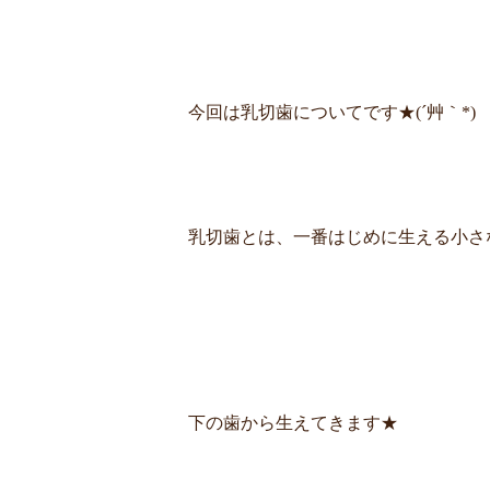
今回は乳切歯についてです★(´艸｀*)
乳切歯とは、一番はじめに生える小さ
下の歯から生えてきます★