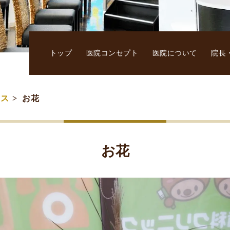
トップ
医院コンセプト
医院について
院長
ース
お花
お花