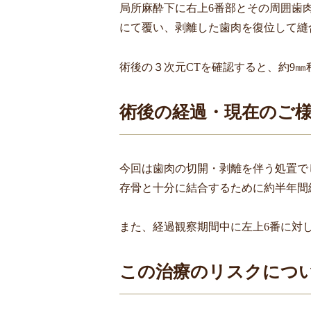
局所麻酔下に右上
6
番部とその周囲歯
にて覆い、剥離した歯肉を復位して縫
術後の３次元
CT
を確認すると、約
9
㎜
術後の経過・現在のご
今回は歯肉の切開・剥離を伴う処置で
存骨と十分に結合するために約半年間
また、経過観察期間中に左上
6
番に対
この治療のリスクにつ