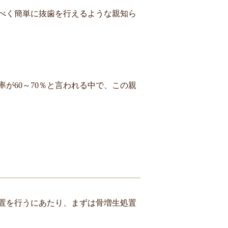
べく簡単に抜歯を行えるような親知ら
率が
60
～
70
％と言われる中で、この親
置を行うにあたり、まずは骨増生処置