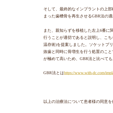
そして、最終的なインプラントの上部
まった歯槽骨を再生させる
GBR
法の適
また、親知らずを移植した左上
6
番に
行うことが適切であると説明し、こち
温存術
)
を提案しました。ソケットプ
抜歯と同時に骨増生を行う処置のこと
が極めて高いため、
GBR
法と比べても
GBR
法とは
https://www.with-dc.com/impla
以上の治療法について患者様の同意を