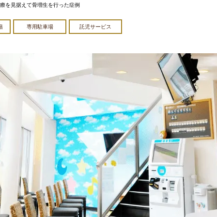
療を見据えて骨増生を行った症例
籍
専用駐車場
託児サービス