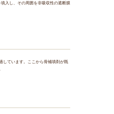
を填入し、その周囲を非吸収性の遮断膜
過しています。ここから骨補填剤が既
。