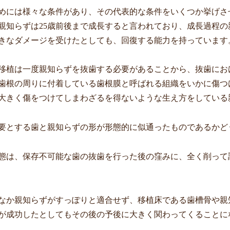
めには様々な条件があり、その代表的な条件をいくつか挙げさ
親知らずは
25
歳前後まで成長すると言われており、成長過程の
きなダメージを受けたとしても、回復する能力を持っています
移植は一度親知らずを抜歯する必要があることから、抜歯にお
歯根の周りに付着している歯根膜と呼ばれる組織をいかに傷つ
大きく傷をつけてしまわざるを得ないような生え方をしている
要とする歯と親知らずの形が形態的に似通ったものであるかど
態は、保存不可能な歯の抜歯を行った後の窪みに、全く削って
なか親知らずがすっぽりと適合せず、移植床である歯槽骨や親
が成功したとしてもその後の予後に大きく関わってくることに