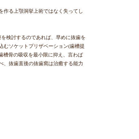
を作る上顎洞挙上術ではなく失ってし
療を検討するのであれば、早めに抜歯を
込むソケットプリザベーション
(
歯槽提
歯槽骨の吸収を最小限に抑え、言わば
べ、抜歯直後の抜歯窩は治癒する能力