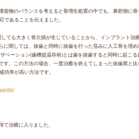
構造物のバランスを考えると骨増生処置の中でも、鼻腔側に骨
応であることを伝えました。
関しても大きく骨欠損が生じていることから、インプラント治
らに関しては、抜歯と同時に抜歯を行った窪みに人工骨を埋め
リザベーション
(
歯槽提温存術
)
とは歯を抜歯すると同時に起こる
です。この方法の場合、一度治癒を終えてしまった抜歯窩と比
成功率が高い方法です。
nt/gbr/
得て治療に入りました。