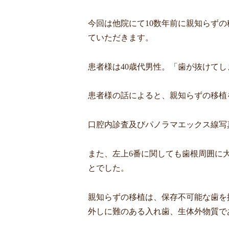
今回は他院にて
10
数年前に親知らずの
ていただきます。
患者様は
40
歳代男性。「歯が抜けてし
患者様の話によると、親知らずの移植
口腔内診査及びパノラマエックス線写
また、左上
6
番に関しても歯根周囲に
とでした。
親知らずの移植は、保存不可能な歯を
外しに難のある入れ歯、生体外物質で