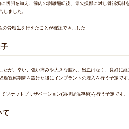
肉に切開を加え、歯肉の剥離翻転後、骨欠損部に対し骨補填材
合しました。
程の骨増生を行えたことが確認できました。
様子
したが、幸い、強い痛みや大きな腫れ、出血はなく、良好に経
経過観察期間を設けた後にインプラントの埋入を行う予定です
してソケットプリザベーション
(
歯槽提温存術
)
を行う予定です。
いて