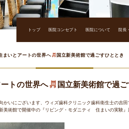
トップ
医院コンセプト
医院について
院長
住まいとアートの世界へ
国立新美術館で過ごすひととき
アートの世界へ
国立新美術館で過ご
向かいにございます、
ウィズ歯科クリニック歯科衛生士の
吉田
新美術館で開催中の『リビング・モダニティ 住まいの実験』