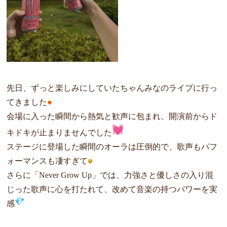
先日、ずっと楽しみにしていたちゃんみなのライブに行っ
てきまし
た
会場に入った瞬間から熱気と歓声に包まれ、開演前からド
キドキが
止まりませんでした
ステージに登場した瞬間のオーラは圧倒的で、歌声もパフ
ォーマン
スも凄すぎて
さらに「Never Grow Up」では、力強さと優しさの入り混
じった歌声に心を打たれて、
改めて音楽の持つパワーを実
感