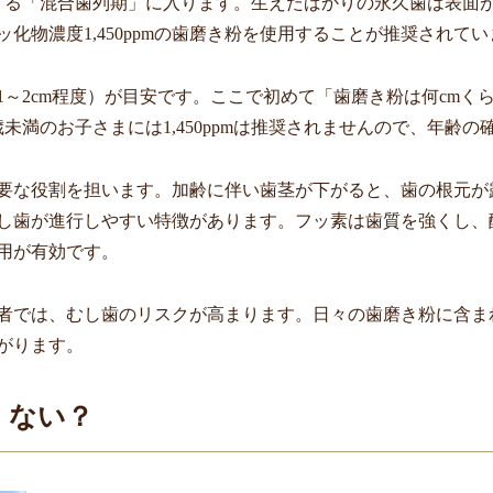
する「混合歯列期」に入ります。生えたばかりの永久歯は表面
化物濃度1,450ppmの歯磨き粉を使用することが推奨されてい
1～2cm程度）が目安です。ここで初めて「歯磨き粉は何cmく
未満のお子さまには1,450ppmは推奨されませんので、年齢
要な役割を担います。加齢に伴い歯茎が下がると、歯の根元が
し歯が進行しやすい特徴があります。フッ素は歯質を強くし、
用が有効です。
者では、むし歯のリスクが高まります。日々の歯磨き粉に含ま
がります。
くない？